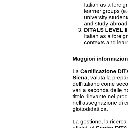
Italian as a forei
learner groups (e.
university students
and study-abroad 
DITALS LEVEL II
Italian as a forei
contexts and learn
Maggiori informazion
La
Certificazione DI
Siena
, valuta la prep
dell’italiano come seco
vari a seconda delle n
titolo rilevante nei pro
nell’assegnazione di cr
glottodidattica.
La gestione, la ricerca
affidati al
Centro DIT