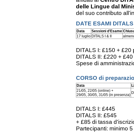
delle Lingue dal Mini
del suo contributo all
DATE ESAMI DITALS
Data
Sessioni d'Esame
Chiusu
17 luglio
DITALS I & II
almeno
DITALS I: £150 + £20 p
DITALS II: £220 + £40 
Spese di amministrazio
CORSO di preparazio
Data
L
21/05, 22/05 (online) +
D
29/05, 30/05, 31/05 (in presenza)
DITALS I: £445
DITALS II: £545
+ £85 di tassa d'iscriz
Partecipanti: minimo 5