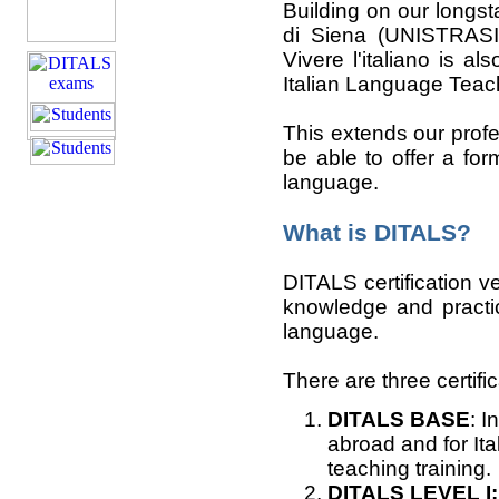
Building on our longst
di Siena (UNISTRASI
Vivere l'italiano is al
Italian Language Teac
This extends our prof
be able to offer a form
language.
What is DITALS?
DITALS certification ve
knowledge and practic
language.
There are three certific
DITALS BASE
: I
abroad and for Ita
teaching training.
DITALS LEVEL I: